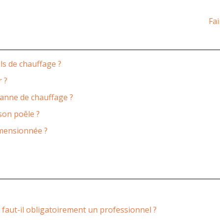
Fa
ls de chauffage ?
r ?
panne de chauffage ?
son poêle ?
imensionnée ?
aut-il obligatoirement un professionnel ?