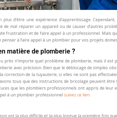
plus d’être une expérience d’apprentissage. Cependant, il a
té de mal réparer un appareil ou de causer d’autres probl
ute frustration et de faire appel à un professionnel. Mais qu
de penser à faire appel à un plombier pour vos projets domes
en matière de plomberie ?
 près n’importe quel problème de plomberie, mais il est p
erie avec précision. Bien que le déblocage de simples obstr
et la correction de la tuyauterie, si elles ne sont pas effe
savons tous que des instructions de bricolage peuvent être 
stuces que les plombiers professionnels ont appris de leur 
appel à un plombier professionnel
suivez ce lien
.
on est la plus difficile et la plus longue la première fois